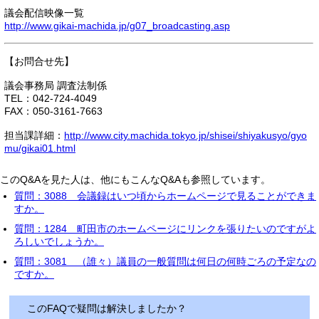
議会配信映像一覧
http://www.gikai-machida.jp/g07_broadcasting.asp
【お問合せ先】
議会事務局 調査法制係
TEL：042-724-4049
FAX：050-3161-7663
担当課詳細：
http://www.city.machida.tokyo.jp/shisei/shiyakusyo/gyo
mu/gikai01.html
このQ&Aを見た人は、他にもこんなQ&Aも参照しています。
質問：3088 会議録はいつ頃からホームページで見ることができま
すか。
質問：1284 町田市のホームページにリンクを張りたいのですがよ
ろしいでしょうか。
質問：3081 （誰々）議員の一般質問は何日の何時ごろの予定なの
ですか。
このFAQで疑問は解決しましたか？