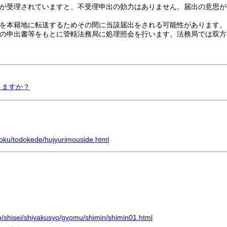
が受理されていますと、不受理申出の効力はありません。届出の意思が
を本籍地に転送するためその間に当該届出をされる可能性があります。
の申出書等をもとに管轄法務局に処理照会を行います。法務局では双方
きますか？
uroku/todokede/hujyurimouside.html
jp/shisei/shiyakusyo/gyomu/shimin/shimin01.html