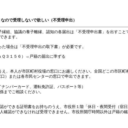
そうなので受理しないで欲しい（不受理申出）
子縁組、協議の養子離縁、認知の各届出は「不受理申出書」を出すこと
できます。
った場合は「不受理申出の取下書」が必要です。
ＡＱ３１５６）→戸籍の届出に準ずる
）
うえ、本人が市区町村役場の窓口にお越しください。全国どこの市区町
番窓口）または各市民センターの窓口で申出できます。
イナンバーカード、運転免許証、パスポート等）
までご相談ください。
認ができる証明書をお持ちのうえ、市役所１階「休日・夜間受付（宿日
人確認ができなければ受理できません。市役所開庁時間以外は戸籍の確