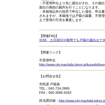
・不受理申出より先に届出がされ、その届出
届出の無効の裁判を行うことになります。
・本籍地以外の役所で申出した場合、申出書
されますが、本籍地では戸籍の届書、不受理
えで受理の可否を審査します。
【関連FAQ】
3155 土日祝日や夜間でも戸籍の届出はで
【関連リンク】
不受理申出
http://www.city.machida.tokyo.jp/kurashi/to
【お問合せ先】
市民課 戸籍係
TEL：042-724-2865
FAX：050-3085-6262
担当課詳細：
http://www.city.machida.tokyo.