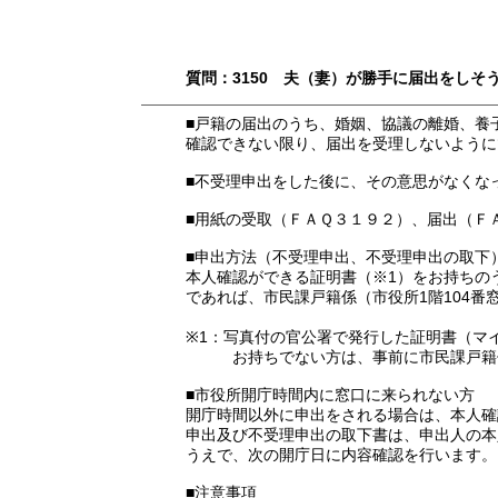
質問：3150 夫（妻）が勝手に届出をし
■戸籍の届出のうち、婚姻、協議の離婚、養
確認できない限り、届出を受理しないように
■不受理申出をした後に、その意思がなくな
■用紙の受取（ＦＡＱ３１９２）、届出（Ｆ
■申出方法（不受理申出、不受理申出の取下
本人確認ができる証明書（※1）をお持ちの
であれば、市民課戸籍係（市役所1階104
※1：写真付の官公署で発行した証明書（マ
お持ちでない方は、事前に市民課戸籍係
■市役所開庁時間内に窓口に来られない方
開庁時間以外に申出をされる場合は、本人確
申出及び不受理申出の取下書は、申出人の本
うえで、次の開庁日に内容確認を行います。
■注意事項