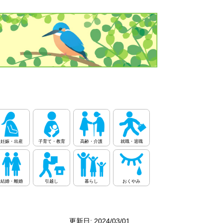
妊娠・出産
子育て・教育
高齢・介護
就職・退職
結婚・離婚
引越し
暮らし
おくやみ
更新日: 2024/03/01