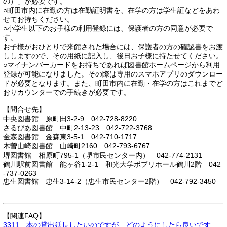
の）」が必要です。
○町田市内に在勤の方は在勤証明書を、在学の方は学生証などをあわ
せてお持ちください。
○小学生以下のお子様の利用登録には、保護者の方の同意が必要で
す。
お子様がおひとりで来館された場合には、保護者の方の確認書をお渡
ししますので、その用紙に記入し、後日お子様に持たせてください。
○マイナンバーカードをお持ちであれば図書館ホームページから利用
登録が可能になりました。その際は専用のスマホアプリのダウンロー
ドが必要となります。また、町田市内に在勤・在学の方はこれまでど
おりカウンターでの手続きが必要です。
【問合せ先】
中央図書館 原町田3-2-9 042-728-8220
さるびあ図書館 中町2-13-23 042-722-3768
金森図書館 金森東3-5-1 042-710-1717
木曽山崎図書館 山崎町2160 042-793-6767
堺図書館 相原町795-1（堺市民センター内） 042-774-2131
鶴川駅前図書館 能ヶ谷1-2-1 和光大学ポプリホール鶴川2階 042
-737-0263
忠生図書館 忠生3-14-2（忠生市民センター2階） 042-792-3450
【関連FAQ】
3311 本の貸出延長したいのですが、どのようにしたら良いです