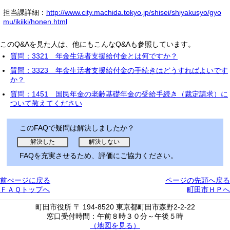
担当課詳細：
http://www.city.machida.tokyo.jp/shisei/shiyakusyo/gyo
mu/ikiiki/honen.html
このQ&Aを見た人は、他にもこんなQ&Aも参照しています。
質問：3321 年金生活者支援給付金とは何ですか？
質問：3323 年金生活者支援給付金の手続きはどうすればよいです
か？
質問：1451 国民年金の老齢基礎年金の受給手続き（裁定請求）に
ついて教えてください
このFAQで疑問は解決しましたか？
FAQを充実させるため、評価にご協力ください。
前ぺージに戻る
ページの先頭へ戻る
ＦＡＱトップへ
町田市ＨＰへ
町田市役所 〒 194-8520 東京都町田市森野2-2-22
窓口受付時間：午前８時３０分～午後５時
（地図を見る）