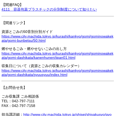
【関連FAQ】
4111 容器包装プラスチックの分別制度について知りたい
【関連リンク】
資源とごみの50音別分別ガイド
https://www.city.machida.tokyo.jp/kurashi/kankyo/gomi/gominowakek
ata/gomi-bunbetsu/50.html
燃やせるごみ・燃やせないごみの出し方
https://www.city.machida.tokyo.jp/kurashi/kankyo/gomi/gominowakek
ata/gomi-dashikata/kanenhunen/iipan01.html
収集日について（資源とごみの収集カレンダー）
https://www.city.machida.tokyo.jp/kurashi/kankyo/gomi/gominowakek
ata/gomi-dashikata/syuusyuu/index.html
【お問合せ先】
ごみ収集課 ごみ相談係
TEL：042-797-7111
FAX：042-797-7158
担当課詳細：
http://www.city.machida.tokyo.jp/shisei/shiyakusyo/gyo