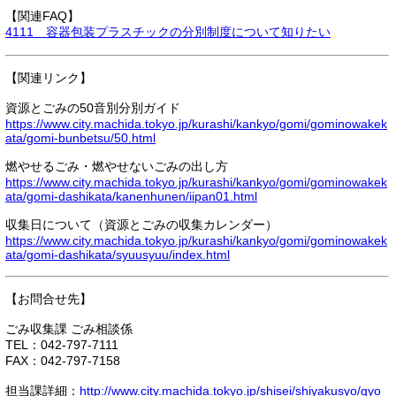
【関連FAQ】
4111 容器包装プラスチックの分別制度について知りたい
【関連リンク】
資源とごみの50音別分別ガイド
https://www.city.machida.tokyo.jp/kurashi/kankyo/gomi/gominowakek
ata/gomi-bunbetsu/50.html
燃やせるごみ・燃やせないごみの出し方
https://www.city.machida.tokyo.jp/kurashi/kankyo/gomi/gominowakek
ata/gomi-dashikata/kanenhunen/iipan01.html
収集日について（資源とごみの収集カレンダー）
https://www.city.machida.tokyo.jp/kurashi/kankyo/gomi/gominowakek
ata/gomi-dashikata/syuusyuu/index.html
【お問合せ先】
ごみ収集課 ごみ相談係
TEL：042-797-7111
FAX：042-797-7158
担当課詳細：
http://www.city.machida.tokyo.jp/shisei/shiyakusyo/gyo