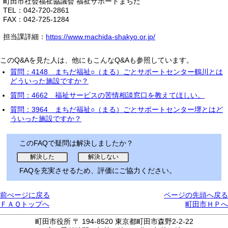
町田市社会福祉協議会 福祉サポートまちだ
TEL：042-720-2861
FAX：042-725-1284
担当課詳細：
https://www.machida-shakyo.or.jp/
このQ&Aを見た人は、他にもこんなQ&Aも参照しています。
質問：4148 まちだ福祉○（まる）ごとサポートセンター鶴川とは
どういった施設ですか？
質問：4662 福祉サービスの苦情相談窓口を教えてほしい。
質問：3964 まちだ福祉○（まる）ごとサポートセンター堺とはど
ういった施設ですか？
このFAQで疑問は解決しましたか？
FAQを充実させるため、評価にご協力ください。
前ぺージに戻る
ページの先頭へ戻る
ＦＡＱトップへ
町田市ＨＰへ
町田市役所 〒 194-8520 東京都町田市森野2-2-22