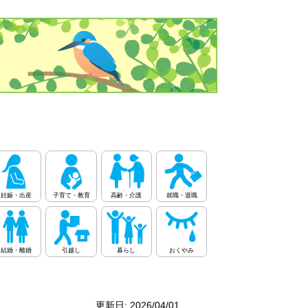
妊娠・出産
子育て・教育
高齢・介護
就職・退職
結婚・離婚
引越し
暮らし
おくやみ
更新日: 2026/04/01