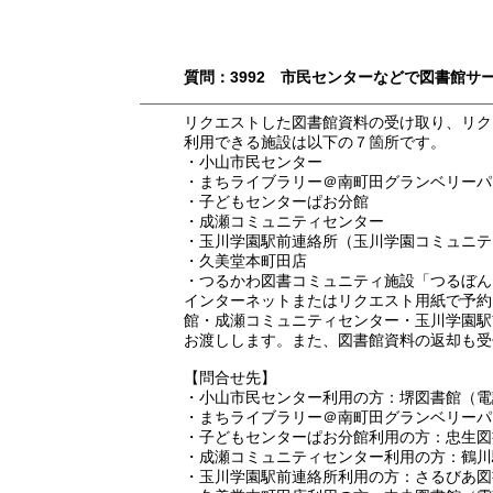
質問：3992 市民センターなどで図書館サ
リクエストした図書館資料の受け取り、リク
利用できる施設は以下の７箇所です。
・小山市民センター
・まちライブラリー＠南町田グランベリーパ
・子どもセンターぱお分館
・成瀬コミュニティセンター
・玉川学園駅前連絡所（玉川学園コミュニテ
・久美堂本町田店
・つるかわ図書コミュニティ施設「つるぼん
インターネットまたはリクエスト用紙で予約
館・成瀬コミュニティセンター・玉川学園駅
お渡しします。また、図書館資料の返却も受
【問合せ先】
・小山市民センター利用の方：堺図書館（電話042
・まちライブラリー＠南町田グランベリーパーク
・子どもセンターぱお分館利用の方：忠生図書館（
・成瀬コミュニティセンター利用の方：鶴川駅前図
・玉川学園駅前連絡所利用の方：さるびあ図書館（