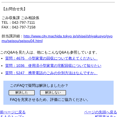
【お問合せ先】
ごみ収集課 ごみ相談係
TEL：042-797-7111
FAX：042-797-7158
担当課詳細：
http://www.city.machida.tokyo.jp/shisei/shiyakusyo/gyo
mu/seisou/seisou04.html
このQ&Aを見た人は、他にもこんなQ&Aも参照しています。
質問：4675 小型家電の回収について教えてください。
質問：1036 使用済小型家電の宅配回収について知りたい
質問：5247 携帯電話のごみの分別方法はなんですか。
このFAQで疑問は解決しましたか？
FAQを充実させるため、評価にご協力ください。
前ぺージに戻る
ページの先頭へ戻る
ＦＡＱトップへ
町田市ＨＰへ