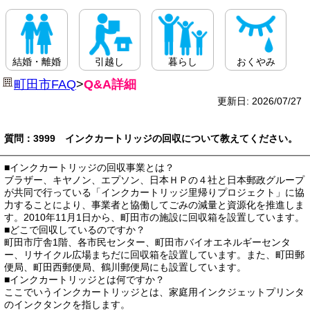
結婚・離婚
引越し
暮らし
おくやみ
町田市FAQ
>
Q&A詳細
更新日: 2026/07/27
質問：3999 インクカートリッジの回収について教えてください。
■インクカートリッジの回収事業とは？
ブラザー、キヤノン、エプソン、日本ＨＰの４社と日本郵政グループ
が共同で行っている「インクカートリッジ里帰りプロジェクト」に協
力することにより、事業者と協働してごみの減量と資源化を推進しま
す。2010年11月1日から、町田市の施設に回収箱を設置しています。
■どこで回収しているのですか？
町田市庁舎1階、各市民センター、町田市バイオエネルギーセンタ
ー、リサイクル広場まちだに回収箱を設置しています。また、町田郵
便局、町田西郵便局、鶴川郵便局にも設置しています。
■インクカートリッジとは何ですか？
ここでいうインクカートリッジとは、家庭用インクジェットプリンタ
のインクタンクを指します。