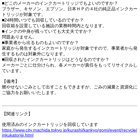
■どこのメーカーのインクカートリッジでもよいのですか？
ブラザー、キヤノン、エプソン、日本ＨＰの４社の純正品インクカー
トリッジが対象です。
■24時間いつでも回収しているのですか？
回収箱を設置している施設の業務時間内となります。
■インクの中身が残っていても大丈夫ですか？
問題ありません。
■事業者から出るものもよいのですか？
家庭から発生するインクカートリッジが対象ですので、事業者から発
生するものは対象外になります。
■回収されたインクカートリッジはどうなるのですか？
メーカーごとに仕分けられ、各メーカーが責任をもってリサイクルし
ています。
【備考】
燃やせないごみとして出すこともできますが、ごみの減量と資源化に
ご協力をお願いいたします。
【関連リンク】
使用済みのインクカートリッジを回収しています
https://www.city.machida.tokyo.jp/kurashi/kankyo/gomi/event/recycle/
inkukatorijji.html