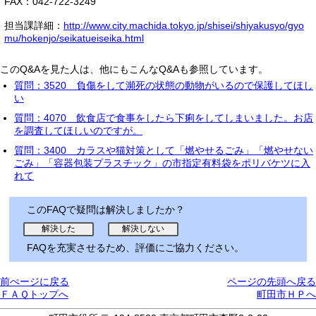
FAX：042-722-3249
担当課詳細：
http://www.city.machida.tokyo.jp/shisei/shiyakusyo/gyo
mu/hokenjo/seikatueiseika.html
このQ&Aを見た人は、他にもこんなQ&Aも参照しています。
質問：3520 負傷をして瀕死の状態の動物がいるので保護してほし
い
質問：4070 飲食店で食事をしたら下痢をしてしまいました。お店
を調査してほしいのですが。
質問：3400 カラスや猫対策として「燃やせるごみ」「燃やせない
ごみ」「容器包装プラスチック」の市指定有料袋をポリバケツに入
れて
このFAQで疑問は解決しましたか？
FAQを充実させるため、評価にご協力ください。
前ぺージに戻る
ページの先頭へ戻る
ＦＡＱトップへ
町田市ＨＰへ