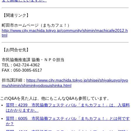
まで開催していますか。
【関連リンク】
町田市ホームページ（まちカフェ！）
http://www.city.machida.tokyo.jp/community/shimin/machicafe2012.h
tml
【お問合せ先】
市民協働推進課 協働・ＮＰＯ担当
TEL：042-724-4362
FAX：050-3085-6517
担当課詳細：
https://www.city.machida.tokyo.jp/shisei/shiyakusyo/gyo
mu/shimin/shiminkyodosuishinka.html
このQ&Aを見た人は、他にもこんなQ&Aも参照しています。
質問：4239 市民協働フェスティバル「まちカフェ！」は、入場料
はかかりますか。
質問：6005 市民協働フェスティバル「まちカフェ！」とは何です
か？