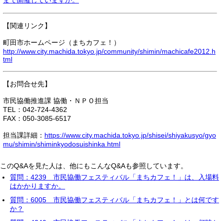
まで開催していますか。
【関連リンク】
町田市ホームページ（まちカフェ！）
http://www.city.machida.tokyo.jp/community/shimin/machicafe2012.h
tml
【お問合せ先】
市民協働推進課 協働・ＮＰＯ担当
TEL：042-724-4362
FAX：050-3085-6517
担当課詳細：
https://www.city.machida.tokyo.jp/shisei/shiyakusyo/gyo
mu/shimin/shiminkyodosuishinka.html
このQ&Aを見た人は、他にもこんなQ&Aも参照しています。
質問：4239 市民協働フェスティバル「まちカフェ！」は、入場料
はかかりますか。
質問：6005 市民協働フェスティバル「まちカフェ！」とは何です
か？