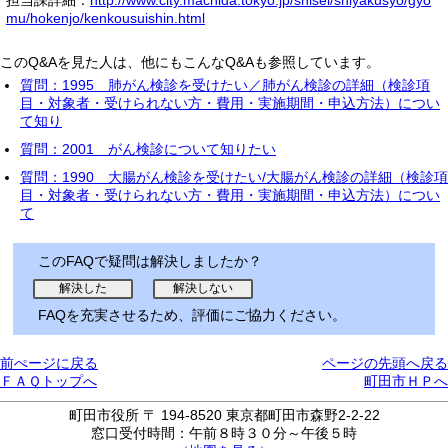
担当課詳細：
http://www.city.machida.tokyo.jp/shisei/shiyakusyo/gyo
mu/hokenjo/kenkousuishin.html
このQ&Aを見た人は、他にもこんなQ&Aも参照しています。
質問：1995 肺がん検診を受けたい／肺がん検診の詳細（検診項
目・対象者・受けられない方・費用・実施期間・申込方法）につい
て知り
質問：2001 がん検診について知りたい
質問：1990 大腸がん検診を受けたい/大腸がん検診の詳細（検診項
目・対象者・受けられない方・費用・実施期間・申込方法）につい
て
このFAQで疑問は解決しましたか？
FAQを充実させるため、評価にご協力ください。
前ぺージに戻る
ページの先頭へ戻る
ＦＡＱトップへ
町田市ＨＰへ
町田市役所 〒 194-8520 東京都町田市森野2-2-22
窓口受付時間：午前８時３０分～午後５時