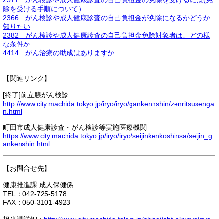
2377 がん検診や成人健康診査の自己負担金の免除を受けるには(免
除を受ける手順について）
2366 がん検診や成人健康診査の自己負担金が免除になるかどうか
知りたい
2382 がん検診や成人健康診査の自己負担金免除対象者は、どの様
な条件か
4414 がん治療の助成はありますか
【関連リンク】
[終了]前立腺がん検診
http://www.city.machida.tokyo.jp/iryo/iryo/gankennshin/zenritsusenga
n.html
町田市成人健康診査・がん検診等実施医療機関
https://www.city.machida.tokyo.jp/iryo/iryo/seijinkenkoshinsa/seijin_g
ankenshin.html
【お問合せ先】
健康推進課 成人保健係
TEL：042-725-5178
FAX：050-3101-4923