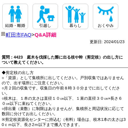
結婚・離婚
引越し
暮らし
おくやみ
町田市FAQ
>
Q&A詳細
更新日: 2024/01/23
質問：4423 庭木を伐採した際に出る枝や幹（剪定枝）の出し方に
ついて教えてください。
◆剪定枝の出し方
○「資源」として集積所に出してください。戸別収集ではありません
ので、出す場所にご注意ください。
○月２回の収集です。収集日の午前８時３０分までに出してくださ
い。
○枝木は、１本の太さは直径１０㎝以下、１束の直径３０㎝×長さ６
０㎝以下に束ねてください。
○排出量（束数）に制限はありませんが、集積所と周辺状況に応じて
数回に分けてお出しください。
※剪定枝資源化センターに持込む（有料）場合は、枝木1本の太さは3
0ｃｍ以下、長さ2ｍ以下まで搬入できます。