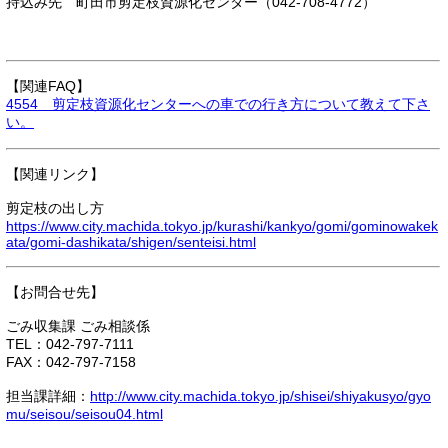
持込み先 町田市剪定枝資源化センター（042-708-4772）
【関連FAQ】
4554 剪定枝資源化センターへの車での行き方について教えて下さ
い。
【関連リンク】
剪定枝の出し方
https://www.city.machida.tokyo.jp/kurashi/kankyo/gomi/gominowakek
ata/gomi-dashikata/shigen/senteisi.html
【お問合せ先】
ごみ収集課 ごみ相談係
TEL：042-797-7111
FAX：042-797-7158
担当課詳細：
http://www.city.machida.tokyo.jp/shisei/shiyakusyo/gyo
mu/seisou/seisou04.html