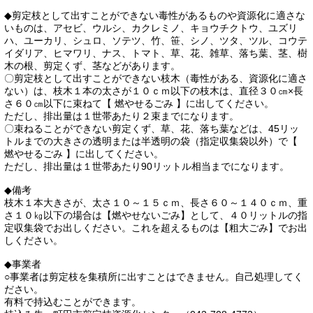
◆剪定枝として出すことができない毒性があるものや資源化に適さな
いものは、アセビ、ウルシ、カクレミノ、キョウチクトウ、ユズリ
ハ、ユーカリ、シュロ、ソテツ、竹、笹、シノ、ツタ、ツル、コウテ
イダリア、ヒマワリ、ナス、トマト、草、花、雑草、落ち葉、茎、樹
木の根、剪定くず、茎などがあります。
〇剪定枝として出すことができない枝木（毒性がある、資源化に適さ
ない）は、枝木１本の太さが１０ｃｍ以下の枝木は、直径３０㎝×長
さ６０㎝以下に束ねて【 燃やせるごみ 】に出してください。
ただし、排出量は１世帯あたり２束までになります。
〇束ねることができない剪定くず、草、花、落ち葉などは、45リッ
トルまでの大きさの透明または半透明の袋（指定収集袋以外）で【
燃やせるごみ 】に出してください。
ただし、排出量は１世帯あたり90リットル相当までになります。
◆備考
枝木１本大きさが、太さ１０～１５ｃｍ、長さ６０～１４０ｃｍ、重
さ１０㎏以下の場合は【燃やせないごみ】として、４０リットルの指
定収集袋でお出しください。これを超えるものは【粗大ごみ】でお出
しください。
◆事業者
○事業者は剪定枝を集積所に出すことはできません。自己処理してく
ださい。
有料で持込むことができます。