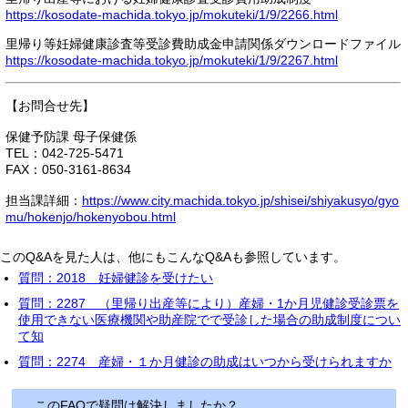
https://kosodate-machida.tokyo.jp/mokuteki/1/9/2266.html
里帰り等妊婦健康診査等受診費助成金申請関係ダウンロードファイル
https://kosodate-machida.tokyo.jp/mokuteki/1/9/2267.html
【お問合せ先】
保健予防課 母子保健係
TEL：042-725-5471
FAX：050-3161-8634
担当課詳細：
https://www.city.machida.tokyo.jp/shisei/shiyakusyo/gyo
mu/hokenjo/hokenyobou.html
このQ&Aを見た人は、他にもこんなQ&Aも参照しています。
質問：2018 妊婦健診を受けたい
質問：2287 （里帰り出産等により）産婦・1か月児健診受診票を
使用できない医療機関や助産院でで受診した場合の助成制度につい
て知
質問：2274 産婦・１か月健診の助成はいつから受けられますか
このFAQで疑問は解決しましたか？