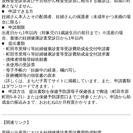
波検査受診票及び子宮頸がん検査受診票に相当する健診は、助成の対
象となりません。
■ 申請できる方
妊婦さん本人とその配偶者、妊婦さんの保護者（未成年かつ未婚の場
合に限る）
■ 申請期限
出産日から1年以内（対象児の1歳誕生日の前日まで）※流産の場
合、最後の妊婦健康診査受診日から1年以内
■ 提出書類
・町田市里帰り等妊婦健康診査等受診費助成金交付申請書
・町田市里帰り等妊婦健康診査等受診費助成金交付請求書
・債権者情報登録依頼書
・未使用の受診票
・母子手帳の「妊娠中の経過」欄の写し
・医療機関等の領収書の原本
（詳しくは、まちだ子育てサイトに掲載しています。また、申請書類
はダウンロードできます。）
■ 申請方法 提出書類を保健予防課母子保健係まで郵送（町田市原
町田5-8-21）または保健予防課窓口までご持参ください。申請から助
成金の振込みまで、おおむね1か月程度かかります。
【関連リンク】
里帰り出産等における妊婦健康診査受診費用助成制度