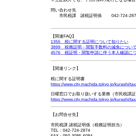
問い合わせ先
市民税課 諸税証明係 042-724-287
【関連FAQ】
1355 税に関する証明について知りたい
3899 税務証明・閲覧手数料の減免につい
4576 税証明・閲覧申請に伴う本人確認に
【関連リンク】
税に関する証明書
https://www.city.machida.tokyo.jp/kurashi/t
日曜窓口でお取り扱いする業務（市民税課証
https://www.city.machida.tokyo.jp/kurashi/t
【お問合せ先】
市民税課 諸税証明係（税務証明担当）
TEL：042-724-2874
FAX：050-3085-6084