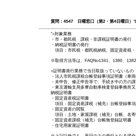
質問：4547 日曜窓口（第2・第4日曜日
"○対象業務
・市・都民税 課税・非課税証明書の発行
・納税証明書の発行
項目：市民税・都民税納税、固定資産税・都
※取得方法等は、FAQNo1341、1380、138
○証明書発行業務で当日取扱っていないもの
・法人市民税課税台帳登録事項証明書（車両
・未申告、修正申告等で、手続き中の方の課
・東京運輸支局多摩自動車検査登録事務所又
納税証明書
・固定資産税証明書
項目：固定資産課税（補充）台帳登録事項
・固定資産の閲覧
項目：土地・家屋課税（補充）台帳、名寄
・固定資産課税（補充）台帳無登録証明書
・住宅用家屋証明書
※上記以外でも、平日のみの発行となる場合