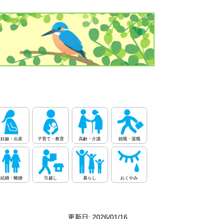
妊娠・出産
子育て・教育
高齢・介護
就職・退職
結婚・離婚
引越し
暮らし
おくやみ
更新日: 2026/01/16