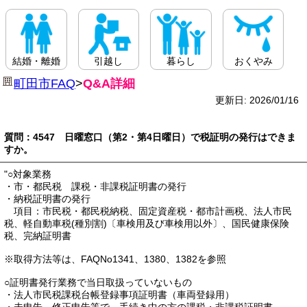
結婚・離婚
引越し
暮らし
おくやみ
町田市FAQ
>
Q&A詳細
更新日: 2026/01/16
質問：4547 日曜窓口（第2・第4日曜日）で税証明の発行はできま
すか。
"○対象業務
・市・都民税 課税・非課税証明書の発行
・納税証明書の発行
項目：市民税・都民税納税、固定資産税・都市計画税、法人市民
税、軽自動車税(種別割)〔車検用及び車検用以外〕、国民健康保険
税、完納証明書
※取得方法等は、FAQNo1341、1380、1382を参照
○証明書発行業務で当日取扱っていないもの
・法人市民税課税台帳登録事項証明書（車両登録用）