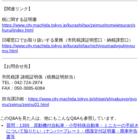
【関連リンク】
税に関する証明書
https://www.city.machida.tokyo.jp/kurashi/tax/zeimushomeietsuran/s
hurui/index.html
日曜窓口でお取り扱いする業務（市民税課証明窓口・納税課窓口）
https://www.city.machida.tokyo.jp/kurashi/tax/nichiyoumadogutigyou
mu.html
【お問合せ先】
市民税課 諸税証明係（税務証明担当）
TEL：042-724-2874
FAX：050-3085-6084
担当課詳細：
https://www.city.machida.tokyo.jp/shisei/shiyakusyo/gyo
mu/zeimu/zeimu01.html
このQ&Aを見た人は、他にもこんなQ&Aも参照しています。
質問：1389 原動機付自転車・小型特殊自動車・ミニカーの手続き
について知りたい（ナンバープレート・標識交付証明書・廃車申告
書等