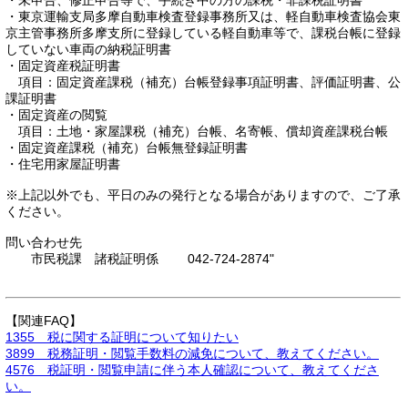
・未申告、修正申告等で、手続き中の方の課税・非課税証明書
・東京運輸支局多摩自動車検査登録事務所又は、軽自動車検査協会東
京主管事務所多摩支所に登録している軽自動車等で、課税台帳に登録
していない車両の納税証明書
・固定資産税証明書
項目：固定資産課税（補充）台帳登録事項証明書、評価証明書、公
課証明書
・固定資産の閲覧
項目：土地・家屋課税（補充）台帳、名寄帳、償却資産課税台帳
・固定資産課税（補充）台帳無登録証明書
・住宅用家屋証明書
※上記以外でも、平日のみの発行となる場合がありますので、ご了承
ください。
問い合わせ先
市民税課 諸税証明係 042-724-2874"
【関連FAQ】
1355 税に関する証明について知りたい
3899 税務証明・閲覧手数料の減免について、教えてください。
4576 税証明・閲覧申請に伴う本人確認について、教えてくださ
い。