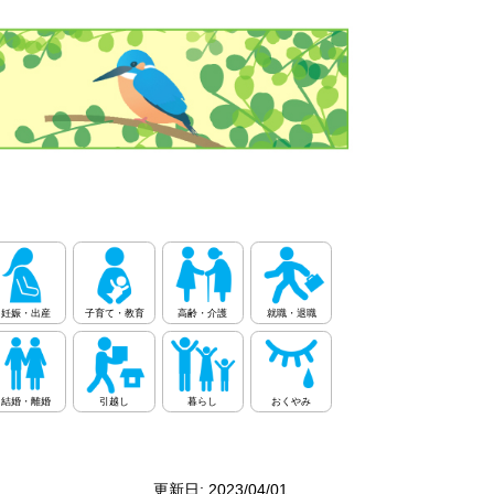
妊娠・出産
子育て・教育
高齢・介護
就職・退職
結婚・離婚
引越し
暮らし
おくやみ
更新日: 2023/04/01