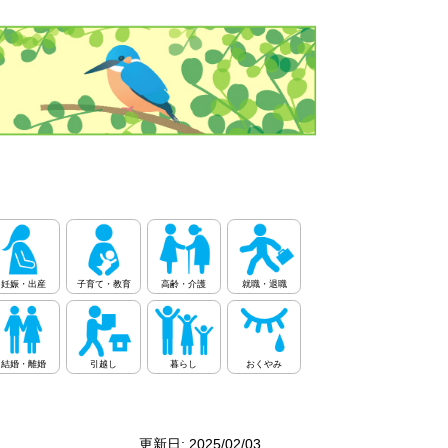
妊娠・出産
子育て・教育
高齢・介護
就職・退職
結婚・離婚
引越し
暮らし
おくやみ
更新日: 2025/02/03