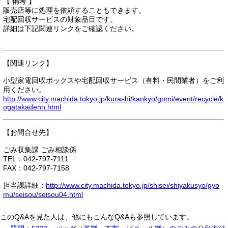
【 備考 】
販売店等に処理を依頼することもできます。
宅配回収サービスの対象品目です。
詳細は下記関連リンクをご確認ください。
【関連リンク】
小型家電回収ボックスや宅配回収サービス（有料・民間業者）をご利
用ください。
http://www.city.machida.tokyo.jp/kurashi/kankyo/gomi/event/recycle/k
ogatakadenn.html
【お問合せ先】
ごみ収集課 ごみ相談係
TEL：042-797-7111
FAX：042-797-7158
担当課詳細：
http://www.city.machida.tokyo.jp/shisei/shiyakusyo/gyo
mu/seisou/seisou04.html
このQ&Aを見た人は、他にもこんなQ&Aも参照しています。