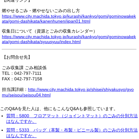
【関連リンク】
燃やせるごみ・燃やせないごみの出し方
https://www.city.machida.tokyo.jp/kurashi/kankyo/gomi/gominowakek
ata/gomi-dashikata/kanenhunen/iipan01.html
収集日について（資源とごみの収集カレンダー）
https://www.city.machida.tokyo.jp/kurashi/kankyo/gomi/gominowakek
ata/gomi-dashikata/syuusyuu/index.html
【お問合せ先】
ごみ収集課 ごみ相談係
TEL：042-797-7111
FAX：042-797-7158
担当課詳細：
http://www.city.machida.tokyo.jp/shisei/shiyakusyo/gyo
mu/seisou/seisou04.html
このQ&Aを見た人は、他にもこんなQ&Aも参照しています。
質問：5800 フロアマット（ジョイントマット）のごみの分別方法
はなんですか。
質問：5333 バッグ（革製・布製・ビニール製）のごみの分別方法
はなんですか。