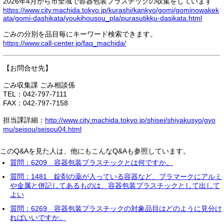
2026年4月から市全域で容器包装プラスチックの収集をしています
https://www.city.machida.tokyo.jp/kurashi/kankyo/gomi/gominowakek
ata/gomi-dashikata/youkihousou_pla/purasutikku-dasikata.html
ごみの分別を品目毎にキーワード検索できます。
https://www.call-center.jp/faq_machida/
【お問合せ先】
ごみ収集課 ごみ相談係
TEL：042-797-7111
FAX：042-797-7158
担当課詳細：
http://www.city.machida.tokyo.jp/shisei/shiyakusyo/gyo
mu/seisou/seisou04.html
このQ&Aを見た人は、他にもこんなQ&Aも参照しています。
質問：6209 容器包装プラスチックとは何ですか。
質問：1481 錠剤の薬が入っている容器など、プラマークにアルミ
や金属と併記してあるものは、容器包装プラスチックとして出して
よい
質問：6269 容器包装プラスチックの対象品目はどのように見分け
ればいいですか。