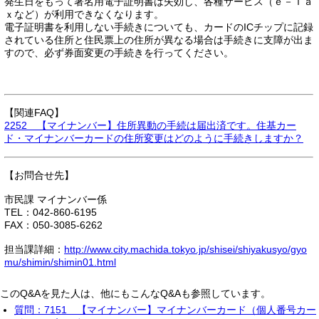
発生日をもって署名用電子証明書は失効し、各種サービス（ｅ－Ｔａ
ｘなど）が利用できなくなります。
電子証明書を利用しない手続きについても、カードのICチップに記録
されている住所と住民票上の住所が異なる場合は手続きに支障が出ま
すので、必ず券面変更の手続きを行ってください。
【関連FAQ】
2252 【マイナンバー】住所異動の手続は届出済です。住基カー
ド・マイナンバーカードの住所変更はどのように手続きしますか？
【お問合せ先】
市民課 マイナンバー係
TEL：042-860-6195
FAX：050-3085-6262
担当課詳細：
http://www.city.machida.tokyo.jp/shisei/shiyakusyo/gyo
mu/shimin/shimin01.html
このQ&Aを見た人は、他にもこんなQ&Aも参照しています。
質問：7151 【マイナンバー】マイナンバーカード（個人番号カー