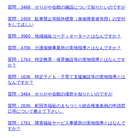
質問：3468 せりがや会館の施設について知りたいのですが
質問：2459 駐車禁止等除外標章（身体障害者等用）の交付
をしてほしい
質問：3960 地域福祉コーディネーターとはなんですか？
質問：4706 介護保険事業所の実地指導とはなんですか？
質問：1763 特定教育・保育施設等の実地指導とはなんです
か？
質問：1636 特定子ども・子育て支援施設等の実地指導とは
なんですか？
質問：3464 せりがや会館の場所を知りたいのですが
質問：2636 町田市福祉のまちづくり総合推進条例の申請窓
口等について教えて下さい。
質問：1761 障害福祉サービス事業所の実地指導とはなんで
すか？