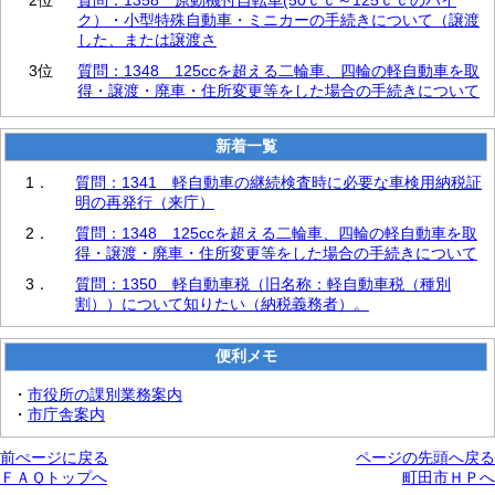
ク）・小型特殊自動車・ミニカーの手続きについて（譲渡
した、または譲渡さ
3位
質問：1348 125ccを超える二輪車、四輪の軽自動車を取
得・譲渡・廃車・住所変更等をした場合の手続きについて
新着一覧
1．
質問：1341 軽自動車の継続検査時に必要な車検用納税証
明の再発行（来庁）
2．
質問：1348 125ccを超える二輪車、四輪の軽自動車を取
得・譲渡・廃車・住所変更等をした場合の手続きについて
3．
質問：1350 軽自動車税（旧名称：軽自動車税（種別
割））について知りたい（納税義務者）。
便利メモ
・
市役所の課別業務案内
・
市庁舎案内
前ぺージに戻る
ページの先頭へ戻る
ＦＡＱトップへ
町田市ＨＰへ