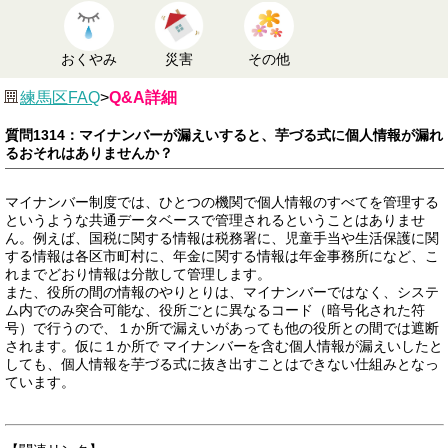
おくやみ
災害
その他
練馬区FAQ
>
Q&A詳細
質問1314：マイナンバーが漏えいすると、芋づる式に個人情報が漏れ
るおそれはありませんか？
マイナンバー制度では、ひとつの機関で個人情報のすべてを管理する
というような共通データベースで管理されるということはありませ
ん。例えば、国税に関する情報は税務署に、児童手当や生活保護に関
する情報は各区市町村に、年金に関する情報は年金事務所になど、こ
れまでどおり情報は分散して管理します。
また、役所の間の情報のやりとりは、マイナンバーではなく、システ
ム内でのみ突合可能な、役所ごとに異なるコード（暗号化された符
号）で行うので、１か所で漏えいがあっても他の役所との間では遮断
されます。仮に１か所で マイナンバーを含む個人情報が漏えいしたと
しても、個人情報を芋づる式に抜き出すことはできない仕組みとなっ
ています。