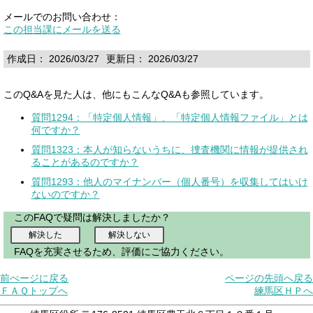
メールでのお問い合わせ：
この担当課にメールを送る
作成日： 2026/03/27
更新日： 2026/03/27
このQ&Aを見た人は、他にもこんなQ&Aも参照しています。
質問1294：「特定個人情報」、「特定個人情報ファイル」とは
何ですか？
質問1323：本人が知らないうちに、捜査機関に情報が提供され
ることがあるのですか？
質問1293：他人のマイナンバー（個人番号）を収集してはいけ
ないのですか？
このFAQで疑問は解決しましたか？
FAQを充実させるため、評価にご協力ください。
前ぺージに戻る
ページの先頭へ戻る
ＦＡＱトップへ
練馬区ＨＰへ