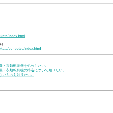
ekata/index.html
典）
kekata/bunbetsu/index.html
濯機・衣類乾燥機を処分したい。
濯機・衣類乾燥機の持込について知りたい。
きないものを知りたい。