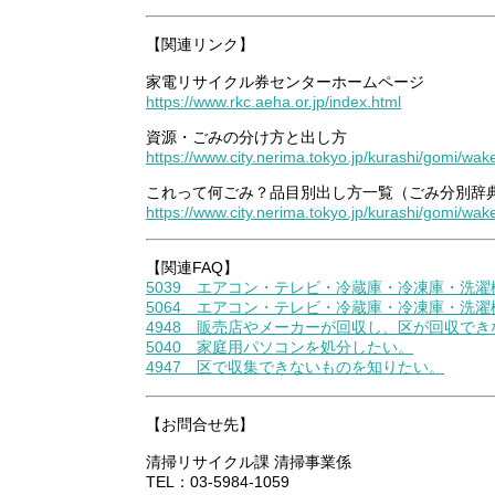
【関連リンク】
家電リサイクル券センターホームページ
https://www.rkc.aeha.or.jp/index.html
資源・ごみの分け方と出し方
https://www.city.nerima.tokyo.jp/kurashi/gomi/wak
これって何ごみ？品目別出し方一覧（ごみ分別辞
https://www.city.nerima.tokyo.jp/kurashi/gomi/wa
【関連FAQ】
5039 エアコン・テレビ・冷蔵庫・冷凍庫・洗
5064 エアコン・テレビ・冷蔵庫・冷凍庫・洗
4948 販売店やメーカーが回収し、区が回収で
5040 家庭用パソコンを処分したい。
4947 区で収集できないものを知りたい。
【お問合せ先】
清掃リサイクル課 清掃事業係
TEL：03-5984-1059