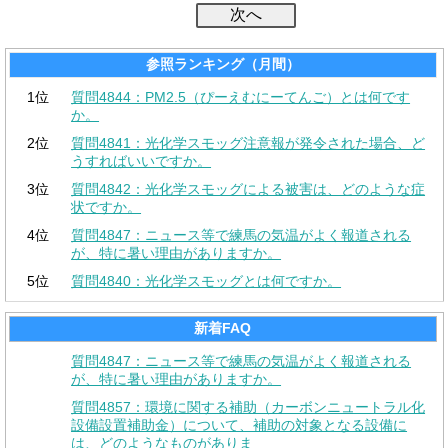
参照ランキング（月間）
1位
質問4844：PM2.5（ぴーえむにーてんご）とは何です
か。
2位
質問4841：光化学スモッグ注意報が発令された場合、ど
うすればいいですか。
3位
質問4842：光化学スモッグによる被害は、どのような症
状ですか。
4位
質問4847：ニュース等で練馬の気温がよく報道される
が、特に暑い理由がありますか。
5位
質問4840：光化学スモッグとは何ですか。
新着FAQ
質問4847：ニュース等で練馬の気温がよく報道される
が、特に暑い理由がありますか。
質問4857：環境に関する補助（カーボンニュートラル化
設備設置補助金）について、補助の対象となる設備に
は、どのようなものがありま