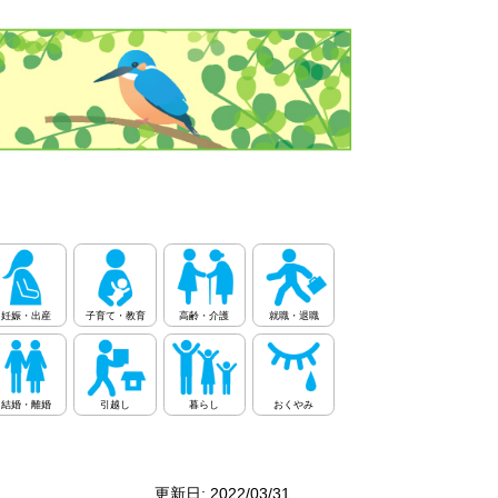
妊娠・出産
子育て・教育
高齢・介護
就職・退職
結婚・離婚
引越し
暮らし
おくやみ
更新日: 2022/03/31