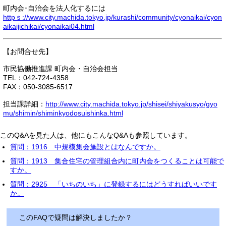
町内会･自治会を法人化するには
httpｓ://www.city.machida.tokyo.jp/kurashi/community/cyonaikai/cyon
aikaijichikai/cyonaikai04.html
【お問合せ先】
市民協働推進課 町内会・自治会担当
TEL：042-724-4358
FAX：050-3085-6517
担当課詳細：
http://www.city.machida.tokyo.jp/shisei/shiyakusyo/gyo
mu/shimin/shiminkyodosuishinka.html
このQ&Aを見た人は、他にもこんなQ&Aも参照しています。
質問：1916 中規模集会施設とはなんですか。
質問：1913 集合住宅の管理組合内に町内会をつくることは可能で
すか。
質問：2925 「いちのいち」に登録するにはどうすればいいです
か。
このFAQで疑問は解決しましたか？