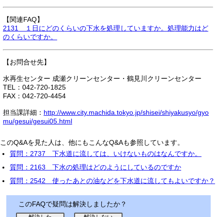
【関連FAQ】
2131 １日にどのくらいの下水を処理していますか。処理能力はど
のくらいですか。
【お問合せ先】
水再生センター 成瀬クリーンセンター・鶴見川クリーンセンター
TEL：042-720-1825
FAX：042-720-4454
担当課詳細：
http://www.city.machida.tokyo.jp/shisei/shiyakusyo/gyo
mu/gesui/gesui05.html
このQ&Aを見た人は、他にもこんなQ&Aも参照しています。
質問：2737 下水道に流しては、いけないものはなんですか。
質問：2163 下水の処理はどのようにしているのですか
質問：2542 使ったあとの油などを下水道に流してもよいですか？
このFAQで疑問は解決しましたか？