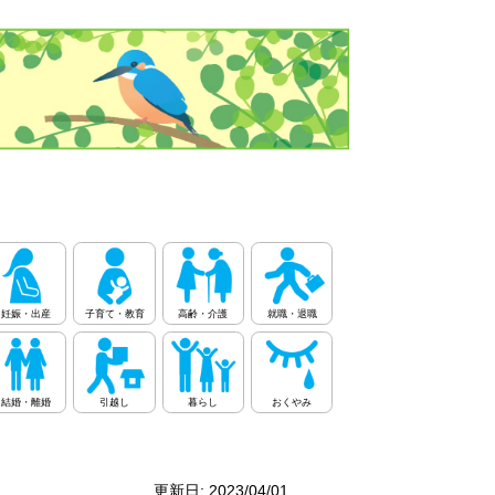
妊娠・出産
子育て・教育
高齢・介護
就職・退職
結婚・離婚
引越し
暮らし
おくやみ
更新日: 2023/04/01