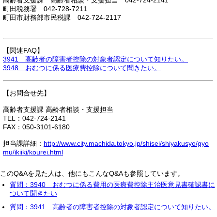
高齢者支援課 高齢者相談・支援担当 042-724-2141
町田税務署 042-728-7211
町田市財務部市民税課 042-724-2117
【関連FAQ】
3941 高齢者の障害者控除の対象者認定について知りたい。
3948 おむつに係る医療費控除について聞きたい。
【お問合せ先】
高齢者支援課 高齢者相談・支援担当
TEL：042-724-2141
FAX：050-3101-6180
担当課詳細：
http://www.city.machida.tokyo.jp/shisei/shiyakusyo/gyo
mu/ikiiki/kourei.html
このQ&Aを見た人は、他にもこんなQ&Aも参照しています。
質問：3940 おむつに係る費用の医療費控除主治医意見書確認書に
ついて聞きたい
質問：3941 高齢者の障害者控除の対象者認定について知りたい。