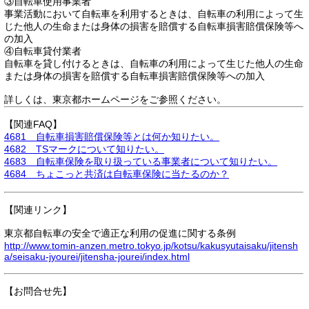
③自転車使用事業者
事業活動において自転車を利用するときは、自転車の利用によって生
じた他人の生命または身体の損害を賠償する自転車損害賠償保険等へ
の加入
④自転車貸付業者
自転車を貸し付けるときは、自転車の利用によって生じた他人の生命
または身体の損害を賠償する自転車損害賠償保険等への加入
詳しくは、東京都ホームページをご参照ください。
【関連FAQ】
4681 自転車損害賠償保険等とは何か知りたい。
4682 TSマークについて知りたい。
4683 自転車保険を取り扱っている事業者について知りたい。
4684 ちょこっと共済は自転車保険に当たるのか？
【関連リンク】
東京都自転車の安全で適正な利用の促進に関する条例
http://www.tomin-anzen.metro.tokyo.jp/kotsu/kakusyutaisaku/jitensh
a/seisaku-jyourei/jitensha-jourei/index.html
【お問合せ先】