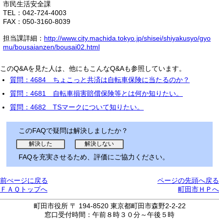
市民生活安全課
TEL：042-724-4003
FAX：050-3160-8039
担当課詳細：
http://www.city.machida.tokyo.jp/shisei/shiyakusyo/gyo
mu/bousaianzen/bousai02.html
このQ&Aを見た人は、他にもこんなQ&Aも参照しています。
質問：4684 ちょこっと共済は自転車保険に当たるのか？
質問：4681 自転車損害賠償保険等とは何か知りたい。
質問：4682 TSマークについて知りたい。
このFAQで疑問は解決しましたか？
FAQを充実させるため、評価にご協力ください。
前ぺージに戻る
ページの先頭へ戻る
ＦＡＱトップへ
町田市ＨＰへ
町田市役所 〒 194-8520 東京都町田市森野2-2-22
窓口受付時間：午前８時３０分～午後５時