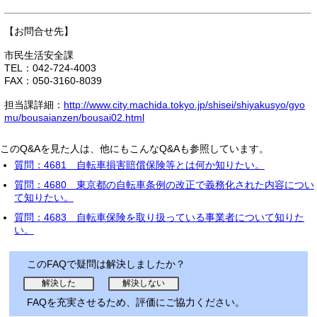
【お問合せ先】
市民生活安全課
TEL：042-724-4003
FAX：050-3160-8039
担当課詳細：
http://www.city.machida.tokyo.jp/shisei/shiyakusyo/gyo
mu/bousaianzen/bousai02.html
このQ&Aを見た人は、他にもこんなQ&Aも参照しています。
質問：4681 自転車損害賠償保険等とは何か知りたい。
質問：4680 東京都の自転車条例の改正で義務化された内容につい
て知りたい。
質問：4683 自転車保険を取り扱っている事業者について知りた
い。
このFAQで疑問は解決しましたか？
FAQを充実させるため、評価にご協力ください。