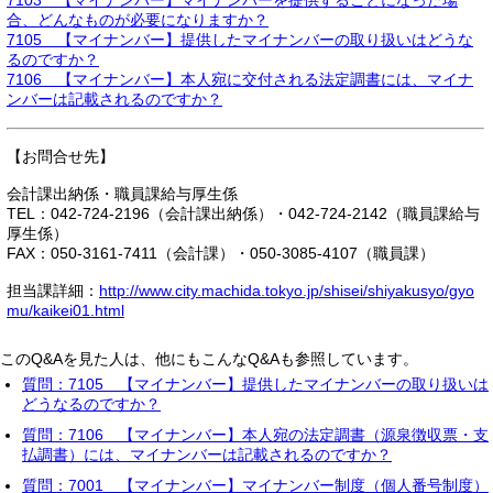
7103 【マイナンバー】マイナンバーを提供することになった場
合、どんなものが必要になりますか？
7105 【マイナンバー】提供したマイナンバーの取り扱いはどうな
るのですか？
7106 【マイナンバー】本人宛に交付される法定調書には、マイナ
ンバーは記載されるのですか？
【お問合せ先】
会計課出納係・職員課給与厚生係
TEL：042-724-2196（会計課出納係）・042-724-2142（職員課給与
厚生係）
FAX：050-3161-7411（会計課）・050-3085-4107（職員課）
担当課詳細：
http://www.city.machida.tokyo.jp/shisei/shiyakusyo/gyo
mu/kaikei01.html
このQ&Aを見た人は、他にもこんなQ&Aも参照しています。
質問：7105 【マイナンバー】提供したマイナンバーの取り扱いは
どうなるのですか？
質問：7106 【マイナンバー】本人宛の法定調書（源泉徴収票・支
払調書）には、マイナンバーは記載されるのですか？
質問：7001 【マイナンバー】マイナンバー制度（個人番号制度）