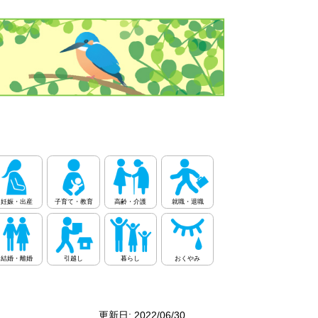
妊娠・出産
子育て・教育
高齢・介護
就職・退職
結婚・離婚
引越し
暮らし
おくやみ
更新日: 2022/06/30