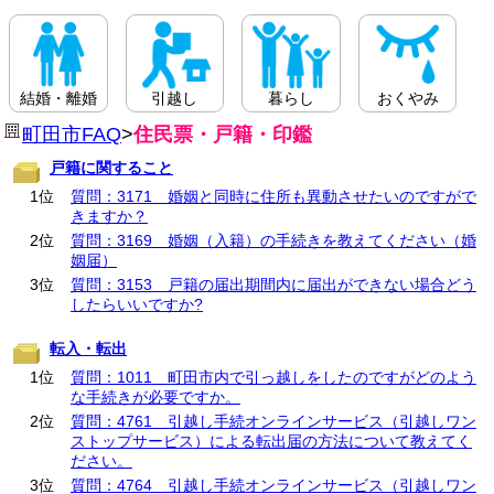
結婚・離婚
引越し
暮らし
おくやみ
町田市FAQ
>
住民票・戸籍・印鑑
戸籍に関すること
1位
質問：3171 婚姻と同時に住所も異動させたいのですがで
きますか？
2位
質問：3169 婚姻（入籍）の手続きを教えてください（婚
姻届）
3位
質問：3153 戸籍の届出期間内に届出ができない場合どう
したらいいですか?
転入・転出
1位
質問：1011 町田市内で引っ越しをしたのですがどのよう
な手続きが必要ですか。
2位
質問：4761 引越し手続オンラインサービス（引越しワン
ストップサービス）による転出届の方法について教えてく
ださい。
3位
質問：4764 引越し手続オンラインサービス（引越しワン