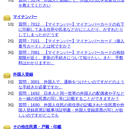
3位
質問：3174 外国人と結婚して、外国人の氏を名乗る方法
を教えてください
マイナンバー
1位
質問：7012 【マイナンバー】マイナンバーカードの右下
に印刷してある住所や氏名などがにじんだり、かすれたり
してしまったがどうす
2位
質問：7151 【マイナンバー】マイナンバーカード（個人
番号カード）とは何ですか？
3位
質問：7081 【マイナンバー】マイナンバーカードの有効
期限が近く、更新の手続きについて知りたい。また、手数
料はかかりますか。
外国人登録
1位
質問：3001 外国人で、通称をつけたいのですがどのよう
な手続きが必要ですか。
2位
質問：1692 日本人と同一世帯の外国人の配偶者や子など
を一緒の住民票の写し等に記載することができますか？
3位
質問：1690 外国人住民の前住所の記載された住民票や外
国人登録原票記載事項証明書・外国人登録原票の写しが欲
しいのですがどこでも
その他住民票・戸籍・印鑑