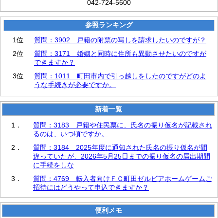
042-724-5600
参照ランキング
1位
質問：3902 戸籍の附票の写しを請求したいのですが？
2位
質問：3171 婚姻と同時に住所も異動させたいのですが
できますか？
3位
質問：1011 町田市内で引っ越しをしたのですがどのよ
うな手続きが必要ですか。
新着一覧
1．
質問：3183 戸籍や住民票に、氏名の振り仮名が記載され
るのは、いつ頃ですか。
2．
質問：3184 2025年度に通知された氏名の振り仮名が間
違っていたが、2026年5月25日までの振り仮名の届出期間
に手続をしな
3．
質問：4769 転入者向けＦＣ町田ゼルビアホームゲームご
招待にはどうやって申込できますか？
便利メモ