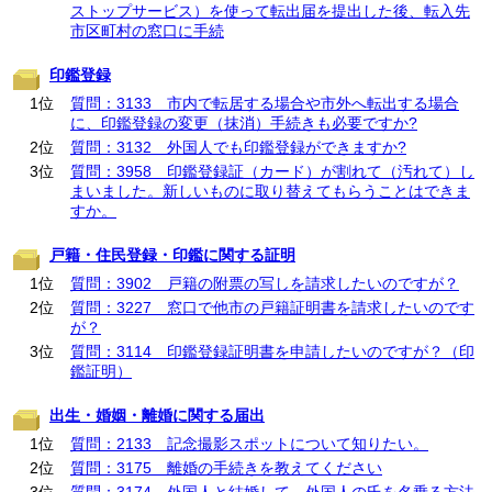
ストップサービス）を使って転出届を提出した後、転入先
市区町村の窓口に手続
印鑑登録
1位
質問：3133 市内で転居する場合や市外へ転出する場合
に、印鑑登録の変更（抹消）手続きも必要ですか?
2位
質問：3132 外国人でも印鑑登録ができますか?
3位
質問：3958 印鑑登録証（カード）が割れて（汚れて）し
まいました。新しいものに取り替えてもらうことはできま
すか。
戸籍・住民登録・印鑑に関する証明
1位
質問：3902 戸籍の附票の写しを請求したいのですが？
2位
質問：3227 窓口で他市の戸籍証明書を請求したいのです
が？
3位
質問：3114 印鑑登録証明書を申請したいのですが？（印
鑑証明）
出生・婚姻・離婚に関する届出
1位
質問：2133 記念撮影スポットについて知りたい。
2位
質問：3175 離婚の手続きを教えてください