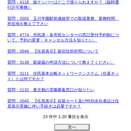
質問：4118 仮ナンバーはどこで借りられますか？（臨時運
行許可事務）
質問：2555 玉川学園駅前連絡所での取扱業務、業務時間、
所在地を教えて下さい
質問：4774 市民課・各市民センターの窓口受付予約制につ
いて、予約の変更・キャンセル方法を知りたい。
質問：2046 【住居表示】新旧住所対照について
質問：3138 新築届の申請方法について教えてください。
質問：3111 住民基本台帳ネットワークシステム（住基ネッ
ト）とは何ですか？
質問：2132 東京都の霊園募集窓口が知りたい
質問：2045 【住居表示】在留カード及び特別永住者証は住
居表示実施に伴い手続きは必要ですか？
23 件中 1-20 番目を表示