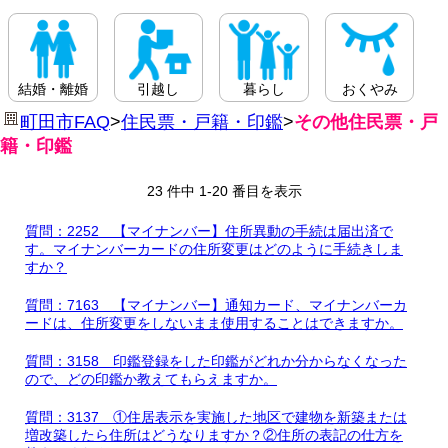
結婚・離婚
引越し
暮らし
おくやみ
町田市FAQ
>
住民票・戸籍・印鑑
>
その他住民票・戸
籍・印鑑
23 件中 1-20 番目を表示
質問：2252 【マイナンバー】住所異動の手続は届出済で
す。マイナンバーカードの住所変更はどのように手続きしま
すか？
質問：7163 【マイナンバー】通知カード、マイナンバーカ
ードは、住所変更をしないまま使用することはできますか。
質問：3158 印鑑登録をした印鑑がどれか分からなくなった
ので、どの印鑑か教えてもらえますか。
質問：3137 ①住居表示を実施した地区で建物を新築または
増改築したら住所はどうなりますか？②住所の表記の仕方を