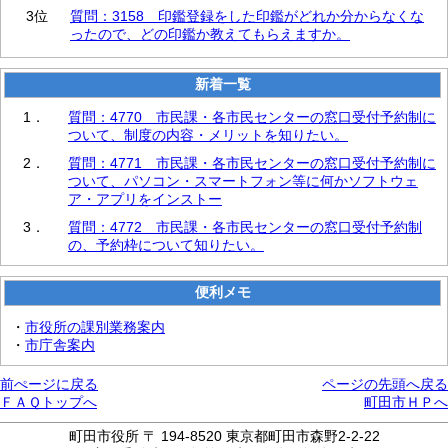
3位
質問：3158 印鑑登録をした印鑑がどれか分からなくな
ったので、どの印鑑か教えてもらえますか。
新着一覧
1．
質問：4770 市民課・各市民センターの窓口受付予約制に
ついて、制度の内容・メリットを知りたい。
2．
質問：4771 市民課・各市民センターの窓口受付予約制に
ついて、パソコン・スマートフォン等に何かソフトウェ
ア・アプリをインストー
3．
質問：4772 市民課・各市民センターの窓口受付予約制
の、予約枠について知りたい。
便利メモ
・
市役所の課別業務案内
・
市庁舎案内
前ぺージに戻る
ページの先頭へ戻る
ＦＡＱトップへ
町田市ＨＰへ
町田市役所 〒 194-8520 東京都町田市森野2-2-22