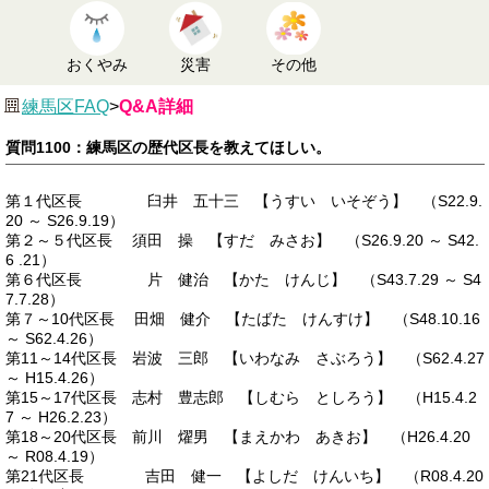
おくやみ
災害
その他
練馬区FAQ
>
Q&A詳細
質問1100：練馬区の歴代区長を教えてほしい。
第１代区長 臼井 五十三 【うすい いそぞう】 （S22.9.
20 ～ S26.9.19）
第２～５代区長 須田 操 【すだ みさお】 （S26.9.20 ～ S42.
6 .21）
第６代区長 片 健治 【かた けんじ】 （S43.7.29 ～ S4
7.7.28）
第７～10代区長 田畑 健介 【たばた けんすけ】 （S48.10.16
～ S62.4.26）
第11～14代区長 岩波 三郎 【いわなみ さぶろう】 （S62.4.27
～ H15.4.26）
第15～17代区長 志村 豊志郎 【しむら としろう】 （H15.4.2
7 ～ H26.2.23）
第18～20代区長 前川 燿男 【まえかわ あきお】 （H26.4.20
～ R08.4.19）
第21代区長 吉田 健一 【よしだ けんいち】 （R08.4.20