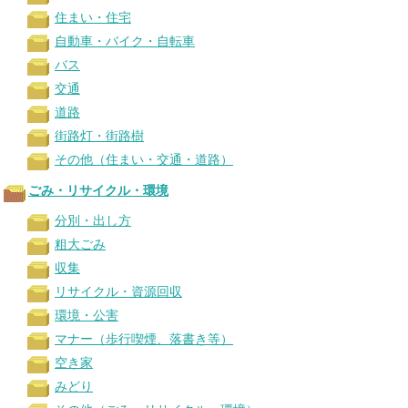
住まい・住宅
自動車・バイク・自転車
バス
交通
道路
街路灯・街路樹
その他（住まい・交通・道路）
ごみ・リサイクル・環境
分別・出し方
粗大ごみ
収集
リサイクル・資源回収
環境・公害
マナー（歩行喫煙、落書き等）
空き家
みどり