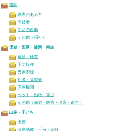
福祉
障害のある方
高齢者
生活の援助
その他（福祉）
保健・医療・健康・衛生
検診・検査
予防接種
受動喫煙
相談・講習会
医療機関
ペット・動物・害虫
その他（保健・医療・健康・衛生）
出産・子ども
出産
医療助成・手当・給付