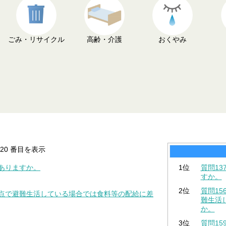
ごみ・リサイクル
高齢・介護
おくやみ
1-20 番目を表示
はありますか。
1位
質問1
すか。
2位
質問1
拠点で避難生活している場合では食料等の配給に差
難生活
か。
3位
質問1