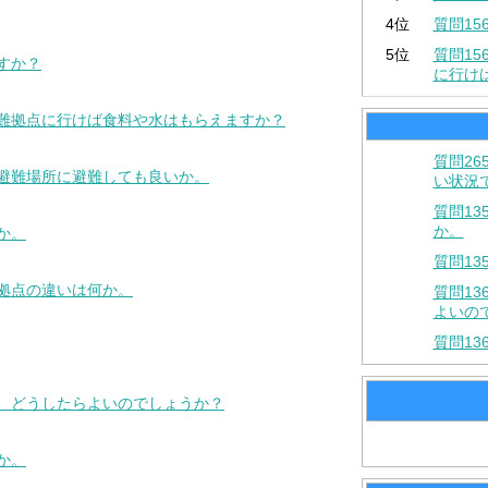
4位
質問1
5位
質問1
すか？
に行け
避難拠点に行けば食料や水はもらえますか？
質問2
の避難場所に避難しても良いか。
い状況
質問1
か。
か。
質問1
難拠点の違いは何か。
質問1
よいの
質問1
合、どうしたらよいのでしょうか？
か。