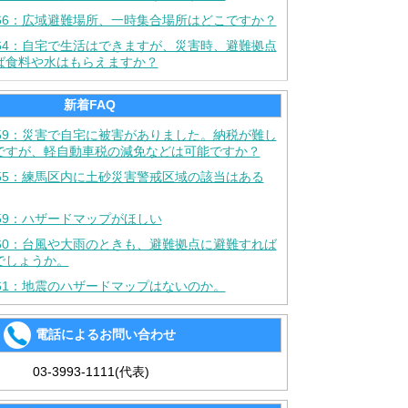
566：広域避難場所、一時集合場所はどこですか？
564：自宅で生活はできますが、災害時、避難拠点
ば食料や水はもらえますか？
新着FAQ
659：災害で自宅に被害がありました。納税が難し
ですが、軽自動車税の減免などは可能ですか？
355：練馬区内に土砂災害警戒区域の該当はある
359：ハザードマップがほしい
360：台風や大雨のときも、避難拠点に避難すれば
でしょうか。
361：地震のハザードマップはないのか。
電話によるお問い合わせ
03-3993-1111(代表)