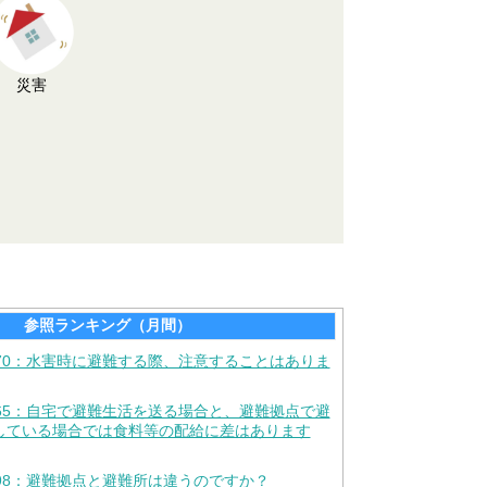
災害
参照ランキング（月間）
370：水害時に避難する際、注意することはありま
565：自宅で避難生活を送る場合と、避難拠点で避
している場合では食料等の配給に差はあります
598：避難拠点と避難所は違うのですか？