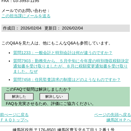
FAX：03-3993-1195
メールでのお問い合わせ：
この担当課にメールを送る
作成日： 2026/02/04
更新日： 2026/02/04
このQ&Aを見た人は、他にもこんなQ&Aも参照しています。
質問1233：一般会計と特別会計は何が違うのですか？
質問7903：勤務先から、５月中旬に今年度の特別徴収税額決定
通知書を受け取りましたが、８月に税額変更通知書を受け取り
ました。なぜ
質問7458：住民監査請求の制度はどのようなものですか？
このFAQで疑問は解決しましたか？
FAQを充実させるため、評価にご協力ください。
前ぺージに戻る
ページの先頭へ戻る
ＦＡＱトップへ
練馬区ＨＰへ
練馬区役所 〒176-8501 練馬区豊玉北６丁目１２番１号