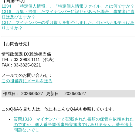
【関連FAQ】
1294 「特定個人情報」、「特定個人情報ファイル」とは何ですか？
1316 収集・提供したマイナンバーに誤りがあった場合、事業者に責
任は及びますか？
1317 マイナンバーの受け取りを拒否しました。何かペナルティはあ
りますか？
【お問合せ先】
情報政策課 DX推進担当係
TEL：03-3993-1111（代表）
FAX：03-3825-0221
メールでのお問い合わせ：
この担当課にメールを送る
作成日： 2026/03/27
更新日： 2026/03/27
このQ&Aを見た人は、他にもこんなQ&Aも参照しています。
質問1318：マイナンバーが記載された書類の保管を依頼された
のですが、個人番号関係事務実施者ではありません。番号法上
問題ないでし