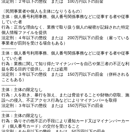
法定刑：２年以下の懲役 または 100万円以下の罰金
〔民間事業者や個人も主体になりうるもの〕
主体：個人番号利用事務、個人番号関係事務などに従事する者や従事
していた者
行為：正当な理由なく、業務で取り扱う個人の秘密が記録された特定
個人情報ファイルを提供
法定刑：４年以下の懲役 または 200万円以下の罰金 （雇っている
事業者が罰則を受ける場合もある）
----------
主体：個人番号利用事務、個人番号関係事務などに従事する者や従事
していた者
行為：業務に関して知り得たマイナンバーを自己や第三者の不正な利
益を図る目的で提供し、または盗用
法定刑：３年以下の懲役 または 150万円以下の罰金 （併科される
こともある）
----------
主体：主体の限定なし
行為：人を欺き、暴行を加え、または脅迫することや財物の窃取、施
設への侵入、不正アクセス行為などによりマイナンバーを取得
法定刑：３年以下の懲役 または 150万円以下の罰金
----------
主体：主体の限定なし
行為：偽りその他不正の手段により通知カード又はマイナンバーカー
ド（個人番号カード）の交付を受けること
法定刑：６か月以下の懲役 または 50万円以下の罰金