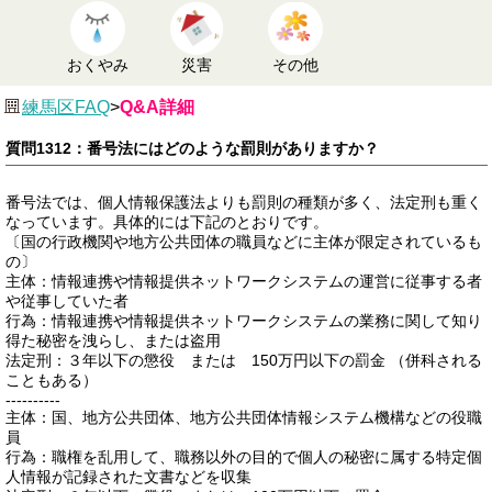
おくやみ
災害
その他
練馬区FAQ
>
Q&A詳細
質問1312：番号法にはどのような罰則がありますか？
番号法では、個人情報保護法よりも罰則の種類が多く、法定刑も重く
なっています。具体的には下記のとおりです。
〔国の行政機関や地方公共団体の職員などに主体が限定されているも
の〕
主体：情報連携や情報提供ネットワークシステムの運営に従事する者
や従事していた者
行為：情報連携や情報提供ネットワークシステムの業務に関して知り
得た秘密を洩らし、または盗用
法定刑：３年以下の懲役 または 150万円以下の罰金 （併科される
こともある）
----------
主体：国、地方公共団体、地方公共団体情報システム機構などの役職
員
行為：職権を乱用して、職務以外の目的で個人の秘密に属する特定個
人情報が記録された文書などを収集