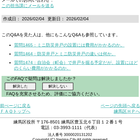
この担当課にメールを送る
作成日： 2026/02/04
更新日： 2026/02/04
このQ&Aを見た人は、他にもこんなQ&Aも参照しています。
質問1465：ミニ防災井戸の設置には費用がかかるのか。
質問1464：防災井戸とミニ防災井戸の違いは何か。
質問1474：自治会（町会）で井戸を掘る予定だが、設置にはど
のくらい費用がかかるのか。
このFAQで疑問は解決しましたか？
FAQを充実させるため、評価にご協力ください。
前ぺージに戻る
ページの先頭へ戻る
ＦＡＱトップへ
練馬区ＨＰへ
練馬区役所 〒176-8501 練馬区豊玉北６丁目１２番１号
電話：03-3993-1111（代表）
法人番号 3000020131202
Copyright (C) Nerima City.All rights reserved