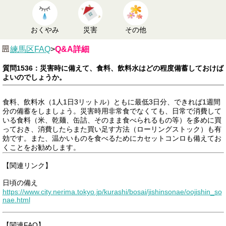
おくやみ
災害
その他
練馬区FAQ
>
Q&A詳細
質問1536：災害時に備えて、食料、飲料水はどの程度備蓄しておけば
よいのでしょうか。
食料、飲料水（1人1日3リットル）ともに最低3日分、できれば1週間
分の備蓄をしましょう。災害時用非常食でなくても、日常で消費して
いる食料（米、乾麺、缶詰、そのまま食べられるもの等）を多めに買
っておき、消費したらまた買い足す方法（ローリングストック）も有
効です。また、温かいものを食べるためにカセットコンロも備えてお
くことをお勧めします。
【関連リンク】
日頃の備え
https://www.city.nerima.tokyo.jp/kurashi/bosai/jishinsonae/oojishin_so
nae.html
【関連FAQ】