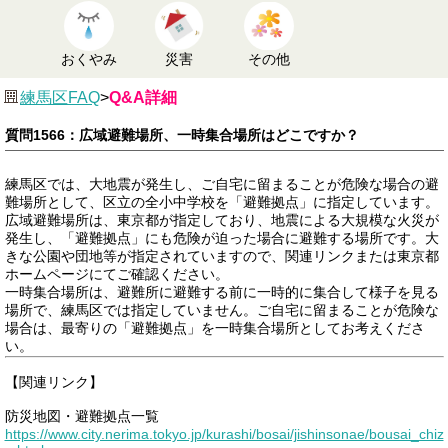
おくやみ
災害
その他
練馬区FAQ
>
Q&A詳細
質問1566：広域避難場所、一時集合場所はどこですか？
練馬区では、大地震が発生し、ご自宅に留まることが危険な場合の避
難場所として、区立の全小中学校を「避難拠点」に指定しています。
広域避難場所は、東京都が指定しており、地震による大規模な火災が
発生し、「避難拠点」にも危険が迫った場合に避難する場所です。大
きな公園や団地等が指定されていますので、関連リンクまたは東京都
ホームページにてご確認ください。
一時集合場所は、避難所に避難する前に一時的に集合して様子を見る
場所で、練馬区では指定していません。ご自宅に留まることが危険な
場合は、最寄りの「避難拠点」を一時集合場所としてお考えくださ
い。
【関連リンク】
防災地図・避難拠点一覧
https://www.city.nerima.tokyo.jp/kurashi/bosai/jishinsonae/bousai_chiz