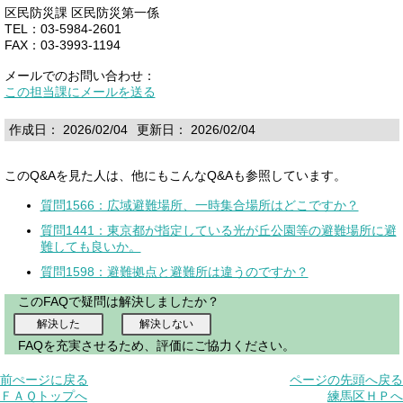
区民防災課 区民防災第一係
TEL：03-5984-2601
FAX：03-3993-1194
メールでのお問い合わせ：
この担当課にメールを送る
作成日： 2026/02/04
更新日： 2026/02/04
このQ&Aを見た人は、他にもこんなQ&Aも参照しています。
質問1566：広域避難場所、一時集合場所はどこですか？
質問1441：東京都が指定している光が丘公園等の避難場所に避
難しても良いか。
質問1598：避難拠点と避難所は違うのですか？
このFAQで疑問は解決しましたか？
FAQを充実させるため、評価にご協力ください。
前ぺージに戻る
ページの先頭へ戻る
ＦＡＱトップへ
練馬区ＨＰへ