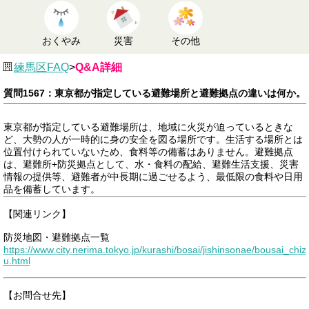
おくやみ
災害
その他
練馬区FAQ
>
Q&A詳細
質問1567：東京都が指定している避難場所と避難拠点の違いは何か。
東京都が指定している避難場所は、地域に火災が迫っているときな
ど、大勢の人が一時的に身の安全を図る場所です。生活する場所とは
位置付けられていないため、食料等の備蓄はありません。避難拠点
は、避難所+防災拠点として、水・食料の配給、避難生活支援、災害
情報の提供等、避難者が中長期に過ごせるよう、最低限の食料や日用
品を備蓄しています。
【関連リンク】
防災地図・避難拠点一覧
https://www.city.nerima.tokyo.jp/kurashi/bosai/jishinsonae/bousai_chiz
u.html
【お問合せ先】