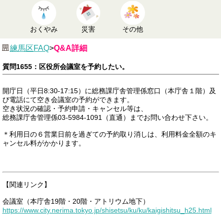
おくやみ
災害
その他
練馬区FAQ
>
Q&A詳細
質問1655：区役所会議室を予約したい。
開庁日（平日8:30-17:15）に総務課庁舎管理係窓口（本庁舎１階）及
び電話にて空き会議室の予約ができます。
空き状況の確認・予約申請・キャンセル等は、
総務課庁舎管理係03-5984-1091（直通）までお問い合わせ下さい。
＊利用日の６営業日前を過ぎての予約取り消しは、利用料金全額のキ
ャンセル料がかかります。
【関連リンク】
会議室（本庁舎19階・20階・アトリウム地下）
https://www.city.nerima.tokyo.jp/shisetsu/ku/ku/kaigishitsu_h25.html