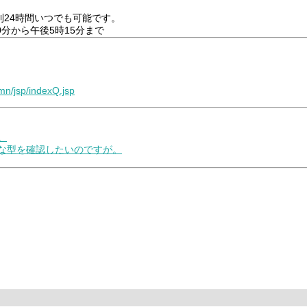
24時間いつでも可能です。
分から午後5時15分まで
mn/jsp/indexQ.jsp
。
ひな型を確認したいのですが。